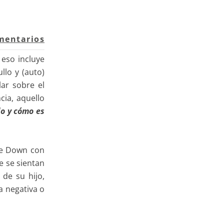
mentarios
eso incluye
llo y (auto)
ar sobre el
cia, aquello
o y cómo es
de Down con
e se sientan
de su hijo,
a negativa o