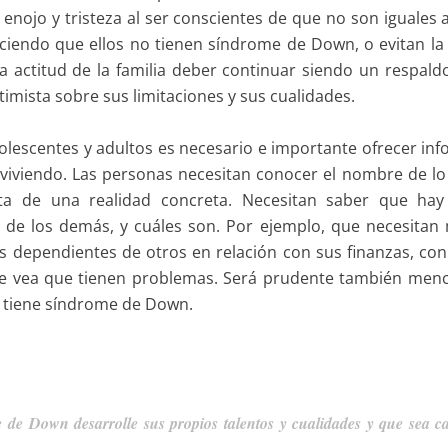
nojo y tristeza al ser conscientes de que no son iguales a
ciendo que ellos no tienen síndrome de Down, o evitan la
 actitud de la familia deber continuar siendo un respaldo
imista sobre sus limitaciones y sus cualidades.
olescentes y adultos es necesario e importante ofrecer in
 viviendo. Las personas necesitan conocer el nombre de lo
a de una realidad concreta. Necesitan saber que hay 
a de los demás, y cuáles son. Por ejemplo, que necesitan
s dependientes de otros en relación con sus finanzas, con 
 se vea que tienen problemas. Será prudente también men
e tiene síndrome de Down.
e de Down desarrolle sus propios talentos y cualidades y que sea c