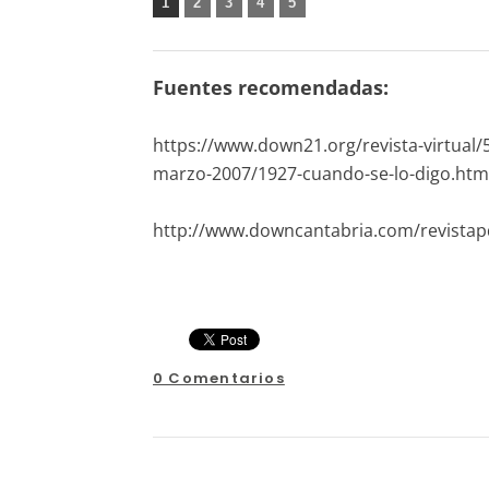
1
2
3
4
5
Fuentes recomendadas:
https://www.down21.org/revista-virtual/5
marzo-2007/1927-cuando-se-lo-digo.htm
http://www.downcantabria.com/revistapd
0 Comentarios