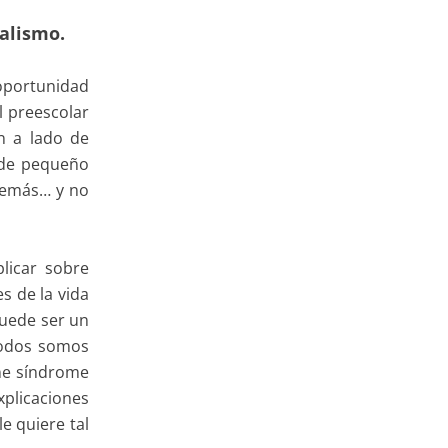
ealismo.
 oportunidad
l preescolar
n a lado de
sde pequeño
 demás… y no
licar sobre
s de la vida
puede ser un
 todos somos
ene síndrome
plicaciones
e quiere tal