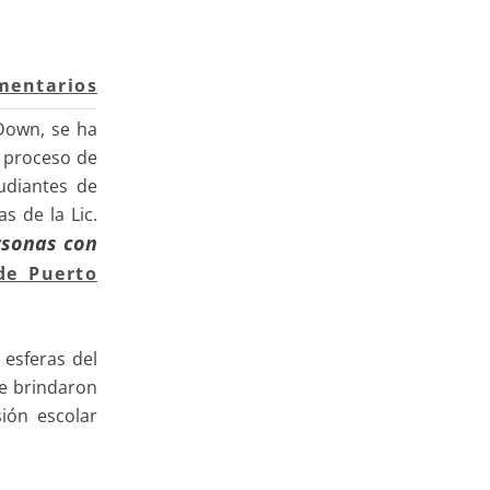
mentarios
Down, se ha
l proceso de
tudiantes de
 de la Lic.
ersonas con
de Puerto
 esferas del
se brindaron
ión escolar